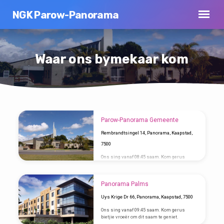
NGK Parow-Panorama
Waar ons bymekaar kom
Parow-Panorama Gemeente
Waar
Rembrandtsingel 14, Panorama, Kaapstad,
ons
7500
bymekaar
Ons sing vanaf 08:45 saam. Kom gerus
kom
bietjie vroeër om dit saam te geniet.
Panorama Palms
Uys Krige Dr 66, Panorama, Kaapstad, 7500
Ons sing vanaf 09:45 saam. Kom gerus
bietjie vroeër om dit saam te geniet.